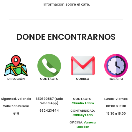
Información sobre el café.
DONDE ENCONTRARNOS
DIRECCIÓN
CONTACTO
CORREO
HORARIO
Algemesi, Valencia
650390887 (Solo
CONTACTO:
Lunes-Viernes
WhatsApp)
Claudio Adam
Calle San Fermín
08:00 a 13:30
962423444
CONTABILIDAD:
Nº 9
15:30 a 18:00
Carisey Lerin
OFICINA:
Vanesa
Escobar