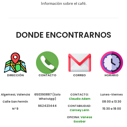
Información sobre el café.
DONDE ENCONTRARNOS
DIRECCIÓN
CONTACTO
CORREO
HORARIO
Algemesi, Valencia
650390887 (Solo
CONTACTO:
Lunes-Viernes
WhatsApp)
Claudio Adam
Calle San Fermín
08:00 a 13:30
962423444
CONTABILIDAD:
Nº 9
15:30 a 18:00
Carisey Lerin
OFICINA:
Vanesa
Escobar