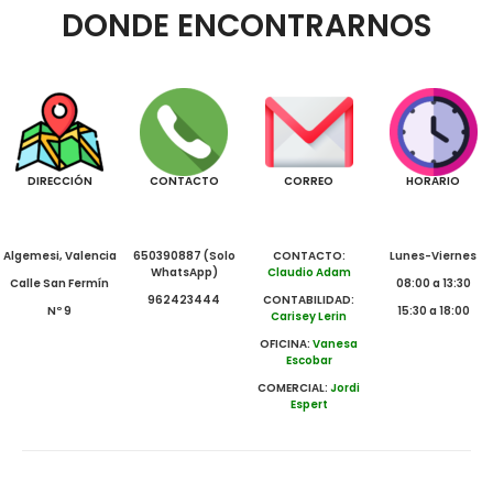
DONDE ENCONTRARNOS
DIRECCIÓN
CONTACTO
CORREO
HORARIO
Algemesi, Valencia
650390887 (Solo
CONTACTO:
Lunes-Viernes
WhatsApp)
Claudio Adam
Calle San Fermín
08:00 a 13:30
962423444
CONTABILIDAD:
Nº 9
15:30 a 18:00
Carisey Lerin
OFICINA:
Vanesa
Escobar
COMERCIAL:
Jordi
Espert