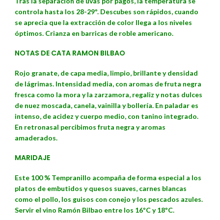
Tras la separación de uvas por pagos, la temperatura se
controla hasta los 28-29º. Descubes son rápidos, cuando
se aprecia que la extracción de color llega a los niveles
óptimos. Crianza en barricas de roble americano.
NOTAS DE CATA RAMON BILBAO
Rojo granate, de capa media, limpio, brillante y densidad
de lágrimas. Intensidad media, con aromas de fruta negra
fresca como la mora y la zarzamora, regaliz y notas dulces
de nuez moscada, canela, vainilla y bollería. En paladar es
intenso, de acidez y cuerpo medio, con tanino integrado.
En retronasal percibimos fruta negra y aromas
amaderados.
MARIDAJE
Este 100 % Tempranillo acompaña de forma especial a los
platos de embutidos y quesos suaves, carnes blancas
como el pollo, los guisos con conejo y los pescados azules.
Servir el vino Ramón Bilbao entre los 16ºC y 18ºC.