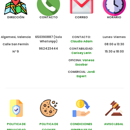
DIRECCIÓN
CONTACTO
CORREO
HORARIO
Algemesi, Valencia
650390887 (Solo
CONTACTO:
Lunes-Viernes
WhatsApp)
Claudio Adam
Calle San Fermín
08:00 a 13:30
962423444
CONTABILIDAD:
Nº 9
15:30 a 18:00
Carisey Lerin
OFICINA:
Vanesa
Escobar
COMERCIAL:
Jordi
Espert
POLITICA DE
POLITICA DE
CONDICIONES
AVISO LEGAL
PRIVACIDAD
COOKIES
GENERALES DE