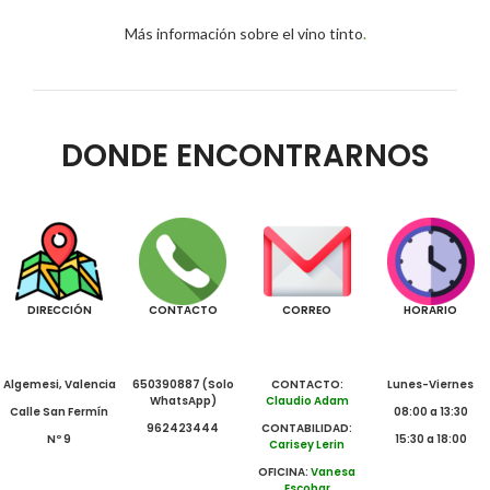
Más información sobre el vino tinto
.
DONDE ENCONTRARNOS
DIRECCIÓN
CONTACTO
CORREO
HORARIO
Algemesi, Valencia
650390887 (Solo
CONTACTO:
Lunes-Viernes
WhatsApp)
Claudio Adam
Calle San Fermín
08:00 a 13:30
962423444
CONTABILIDAD:
Nº 9
15:30 a 18:00
Carisey Lerin
OFICINA:
Vanesa
Escobar