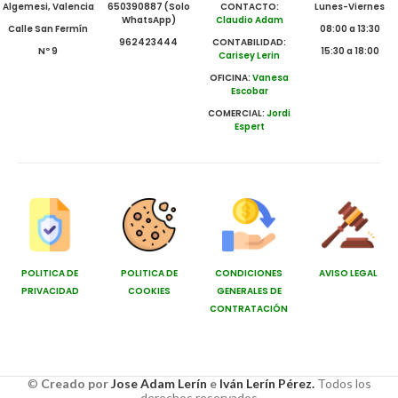
Algemesi, Valencia
650390887 (Solo
CONTACTO:
Lunes-Viernes
WhatsApp)
Claudio Adam
Calle San Fermín
08:00 a 13:30
962423444
CONTABILIDAD:
Nº 9
15:30 a 18:00
Carisey Lerin
OFICINA:
Vanesa
Escobar
COMERCIAL:
Jordi
Espert
POLITICA DE
POLITICA DE
CONDICIONES
AVISO LEGAL
PRIVACIDAD
COOKIES
GENERALES DE
CONTRATACIÓN
©
Creado por
Jose Adam Lerín
e
Iván Lerín Pérez.
Todos los
derechos reservados