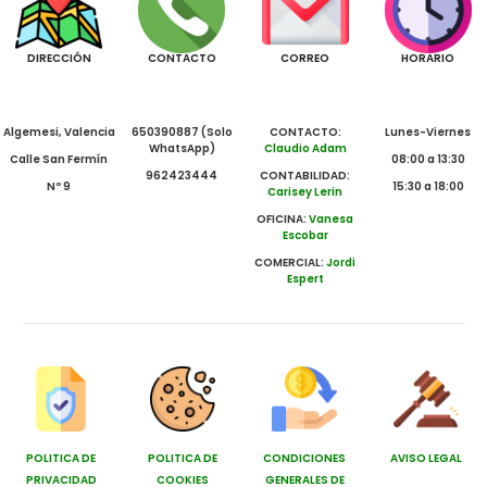
DIRECCIÓN
CONTACTO
CORREO
HORARIO
Algemesi, Valencia
650390887 (Solo
CONTACTO:
Lunes-Viernes
WhatsApp)
Claudio Adam
Calle San Fermín
08:00 a 13:30
962423444
CONTABILIDAD:
Nº 9
15:30 a 18:00
Carisey Lerin
OFICINA:
Vanesa
Escobar
COMERCIAL:
Jordi
Espert
POLITICA DE
POLITICA DE
CONDICIONES
AVISO LEGAL
PRIVACIDAD
COOKIES
GENERALES DE