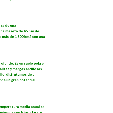
za de una
una meseta de 45 Km de
e más de 1.800 km2 con una
profundo. Es un suelo pobre
alizas y margas arcillosas
ello, disfrutamos de un
 de un gran potencial
 temperatura media anual es
viernos son fríos y largos;