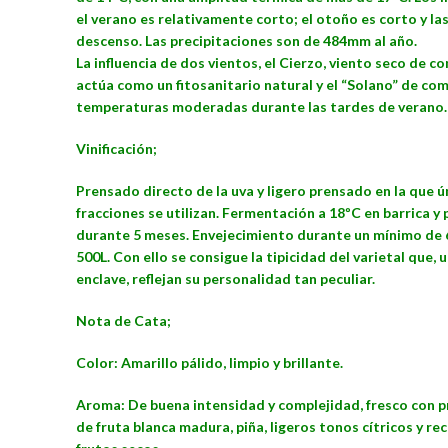
el verano es relativamente corto; el otoño es corto y l
descenso. Las precipitaciones son de 484mm al año.
La influencia de dos vientos, el Cierzo, viento seco de
actúa como un fitosanitario natural y el “Solano” de co
temperaturas moderadas durante las tardes de verano.
Vinificación;
Prensado directo de la uva y ligero prensado en la que 
fracciones se utilizan. Fermentación a 18ºC en barrica y
durante 5 meses. Envejecimiento durante un mínimo de 
500L. Con ello se consigue la tipicidad del varietal que, u
enclave, reflejan su personalidad tan peculiar.
Nota de Cata;
Color: Amarillo pálido, limpio y brillante.
Aroma: De buena intensidad y complejidad, fresco con 
de fruta blanca madura, piña, ligeros tonos cítricos y re