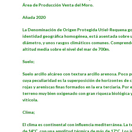
Área de Producción Venta del Moro.
Añada 2020
La Denominación de Origen Protegida Utiel-Requena go
identidad geográfica homogénea, está asentada sobre 
diámetro, y unos rasgos climáticos comunes. Comprend
altitud media sobre el nivel del mar de 700m.
Suelo;
Suelo arcillo alcáreo con textura arcillo arenosa. Poco 
cuya peculiaridad es la superposición de horizontes de c
rojas y areniscas finas formados en la era terciaria. Por 
terreno muy bien oxigenado con gran riqueza biológica y
vitícola.
Clima;
El clima es continental con influencia mediterránea. La
de 14ºC, con una amplitud térmica de más de 17ºC. Los in