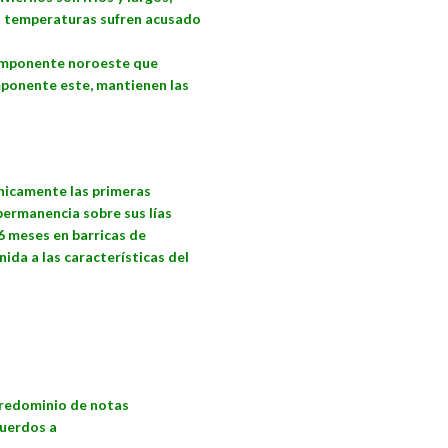
as temperaturas sufren acusado
 componente noroeste que
mponente este, mantienen las
únicamente las primeras
 permanencia sobre sus lías
6 meses en barricas de
nida a las características del
predominio de notas
cuerdos a