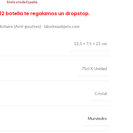
Envio a toda España
12 botella te regalamos un dropstop.
12,5 × 7,5 × 21 cm
75cl X Unidad
Cristal
Murviedro