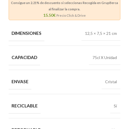
Consigue un
2.21%
de descuento si seleccionas Recogida en GrupBerca
al finalizar la compra.
15.50€
Precio Click & Drive
DIMENSIONES
12,5 × 7,5 × 21 cm
CAPACIDAD
75cl X Unidad
ENVASE
Cristal
RECICLABLE
Sí