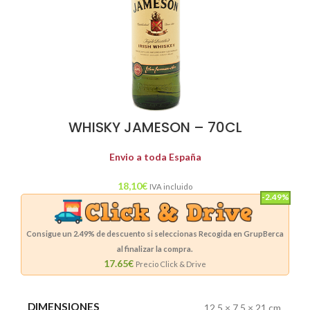
WHISKY JAMESON – 70CL
Envio a toda España
18,10
€
IVA incluido
-2.49%
Consigue un
2.49%
de descuento si seleccionas Recogida en GrupBerca
al finalizar la compra.
17.65€
Precio Click & Drive
DIMENSIONES
12,5 × 7,5 × 21 cm