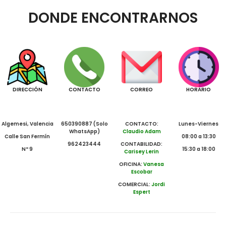
DONDE ENCONTRARNOS
DIRECCIÓN
CONTACTO
CORREO
HORARIO
Algemesi, Valencia
650390887 (Solo
CONTACTO:
Lunes-Viernes
WhatsApp)
Claudio Adam
Calle San Fermín
08:00 a 13:30
962423444
CONTABILIDAD:
Nº 9
15:30 a 18:00
Carisey Lerin
OFICINA:
Vanesa
Escobar
COMERCIAL:
Jordi
Espert