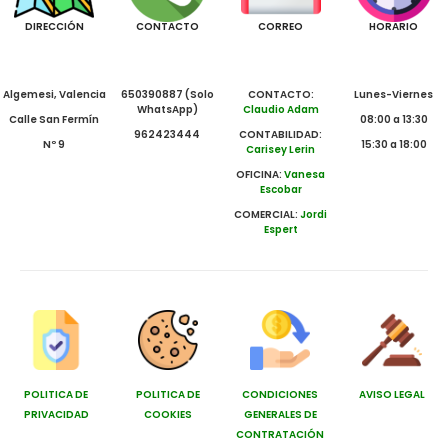
DIRECCIÓN
CONTACTO
CORREO
HORARIO
Algemesi, Valencia
650390887 (Solo
CONTACTO:
Lunes-Viernes
WhatsApp)
Claudio Adam
Calle San Fermín
08:00 a 13:30
962423444
CONTABILIDAD:
Nº 9
15:30 a 18:00
Carisey Lerin
OFICINA:
Vanesa
Escobar
COMERCIAL:
Jordi
Espert
POLITICA DE
POLITICA DE
CONDICIONES
AVISO LEGAL
PRIVACIDAD
COOKIES
GENERALES DE
CONTRATACIÓN