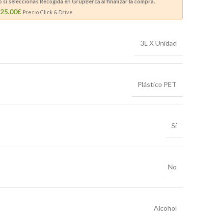
si seleccionas Recogida en GrupBerca al finalizar la compra.
25.00€
Precio Click & Drive
3L X Unidad
Plástico PET
Sí
No
Alcohol