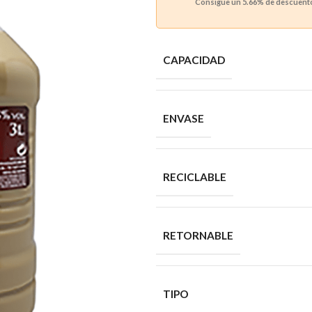
Consigue un
5.66%
de descuento 
CAPACIDAD
ENVASE
RECICLABLE
RETORNABLE
TIPO