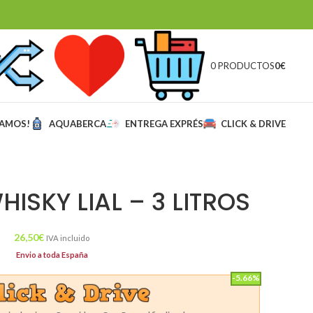
0 PRODUCTOS
0
€
MAMOS!
AQUABERCA
ENTREGA EXPRÉS
CLICK & DRIVE
ISKY LIAL – 3 LITROS
26,50
€
IVA incluido
Envio a toda España
-5.66%