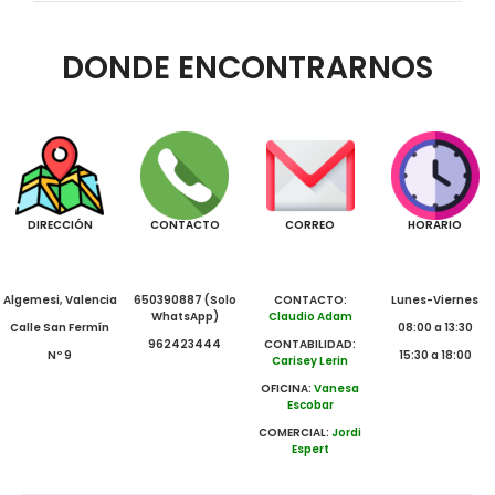
DONDE ENCONTRARNOS
DIRECCIÓN
CONTACTO
CORREO
HORARIO
Algemesi, Valencia
650390887 (Solo
CONTACTO:
Lunes-Viernes
WhatsApp)
Claudio Adam
Calle San Fermín
08:00 a 13:30
962423444
CONTABILIDAD:
Nº 9
15:30 a 18:00
Carisey Lerin
OFICINA:
Vanesa
Escobar
COMERCIAL:
Jordi
Espert