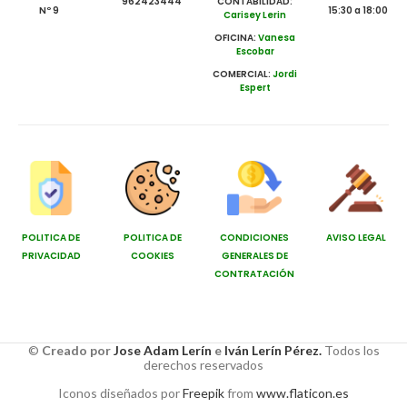
962423444
CONTABILIDAD:
Nº 9
15:30 a 18:00
Carisey Lerin
OFICINA:
Vanesa
Escobar
COMERCIAL:
Jordi
Espert
POLITICA DE
POLITICA DE
CONDICIONES
AVISO LEGAL
PRIVACIDAD
COOKIES
GENERALES DE
CONTRATACIÓN
©
Creado por
Jose Adam Lerín
e
Iván Lerín Pérez.
Todos los
derechos reservados
Iconos diseñados por
Freepik
from
www.flaticon.es