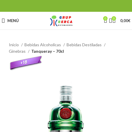
0
0
MENÚ
0,00
€
Inicio
Bebidas Alcoholicas
Bebidas Destiladas
Ginebras
Tanqueray – 70cl