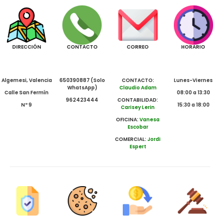
DIRECCIÓN
CONTACTO
CORREO
HORARIO
Algemesi, Valencia
650390887 (Solo
CONTACTO:
Lunes-Viernes
WhatsApp)
Claudio Adam
Calle San Fermín
08:00 a 13:30
962423444
CONTABILIDAD:
Nº 9
15:30 a 18:00
Carisey Lerin
OFICINA:
Vanesa
Escobar
COMERCIAL:
Jordi
Espert