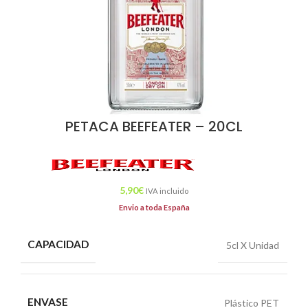
PETACA BEEFEATER – 20CL
5,90
€
IVA incluido
Envio a toda España
CAPACIDAD
5cl X Unidad
ENVASE
Plástico PET