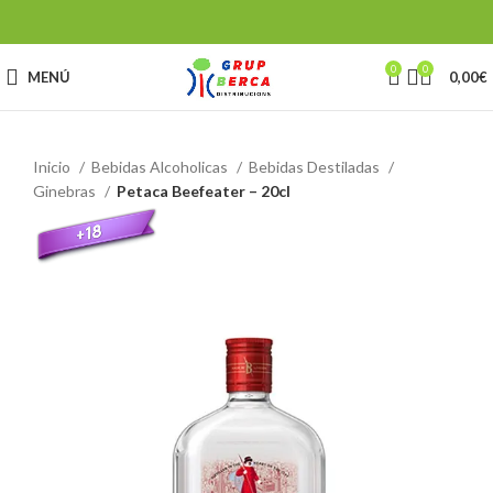
0
0
MENÚ
0,00
€
Inicio
Bebidas Alcoholicas
Bebidas Destiladas
Ginebras
Petaca Beefeater – 20cl