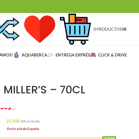
0 PRODUCTOS
0
€
MAMOS!
AQUABERCA
ENTREGA EXPRÉS
CLICK & DRIVE
 MILLER’S – 70CL
23,30
€
IVA incluido
Envio a toda España
-2.36%