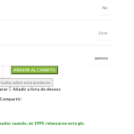
No
Licor
zamora
Alternative:
AÑADIR AL CARRITO
sulta sobre este producto
arar
Añadir a lista de deseos
Compartir:
eador cuando, en 1999, relanzaron este gin.