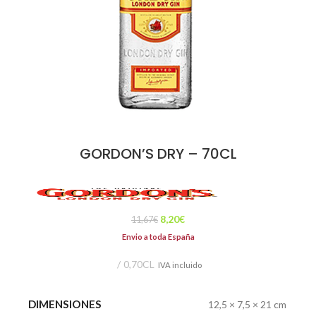
GORDON’S DRY – 70CL
8,20
€
11,67
€
Envio a toda España
0,70CL
IVA incluido
DIMENSIONES
12,5 × 7,5 × 21 cm