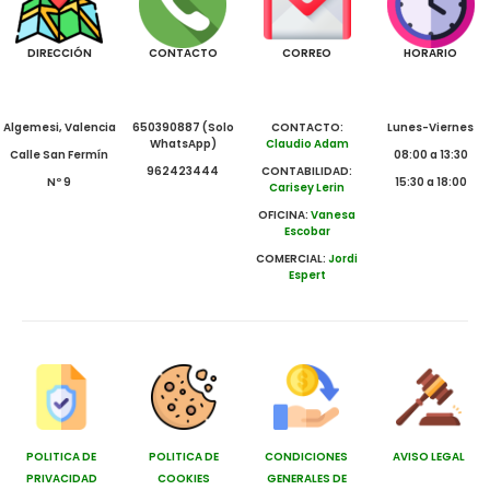
DIRECCIÓN
CONTACTO
CORREO
HORARIO
Algemesi, Valencia
650390887 (Solo
CONTACTO:
Lunes-Viernes
WhatsApp)
Claudio Adam
Calle San Fermín
08:00 a 13:30
962423444
CONTABILIDAD:
Nº 9
15:30 a 18:00
Carisey Lerin
OFICINA:
Vanesa
Escobar
COMERCIAL:
Jordi
Espert
POLITICA DE
POLITICA DE
CONDICIONES
AVISO LEGAL
PRIVACIDAD
COOKIES
GENERALES DE