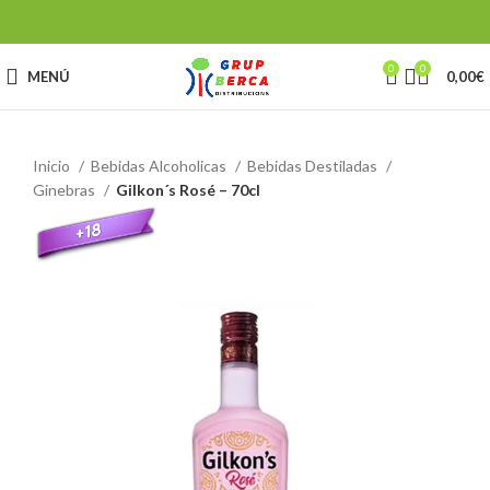
0
0
MENÚ
0,00
€
Inicio
Bebidas Alcoholicas
Bebidas Destiladas
Ginebras
Gilkon´s Rosé – 70cl