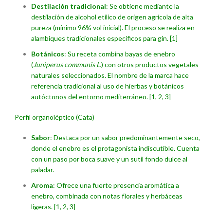
Destilación tradicional
: Se obtiene mediante la
destilación de alcohol etílico de origen agrícola de alta
pureza (mínimo 96% vol inicial). El proceso se realiza en
alambiques tradicionales específicos para gin.
[
1
]
Botánicos
: Su receta combina bayas de enebro
(
Juniperus communis L.
) con otros productos vegetales
naturales seleccionados. El nombre de la marca hace
referencia tradicional al uso de hierbas y botánicos
autóctonos del entorno mediterráneo.
[
1
,
2
,
3
]
Perfil organoléptico (Cata)
Sabor
: Destaca por un sabor predominantemente seco,
donde el enebro es el protagonista indiscutible. Cuenta
con un paso por boca suave y un sutil fondo dulce al
paladar.
Aroma
: Ofrece una fuerte presencia aromática a
enebro, combinada con notas florales y herbáceas
ligeras.
[
1
,
2
,
3
]