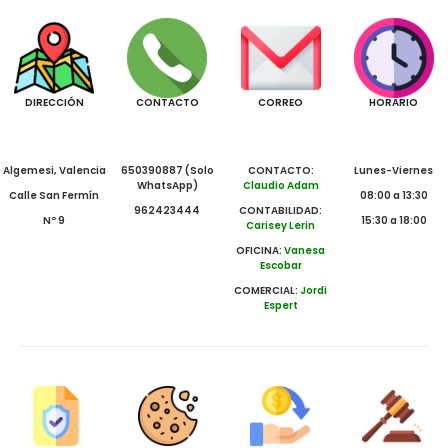
DIRECCIÓN
CONTACTO
CORREO
HORARIO
Algemesi, Valencia
650390887 (Solo
CONTACTO:
Lunes-Viernes
WhatsApp)
Claudio Adam
Calle San Fermín
08:00 a 13:30
962423444
CONTABILIDAD:
Nº 9
15:30 a 18:00
Carisey Lerin
OFICINA:
Vanesa
Escobar
COMERCIAL:
Jordi
Espert