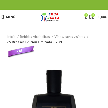
0
0
MENÚ
0,00
€
Inicio
Bebidas Alcoholicas
Vinos, cavas y sidras
69 Brosses Edición Limitada – 70cl