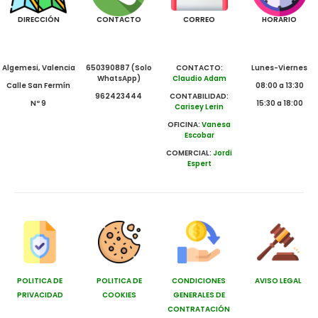
DIRECCIÓN
CONTACTO
CORREO
HORARIO
Algemesi, Valencia
650390887 (Solo
CONTACTO:
Lunes-Viernes
WhatsApp)
Claudio Adam
Calle San Fermín
08:00 a 13:30
962423444
CONTABILIDAD:
Nº 9
15:30 a 18:00
Carisey Lerin
OFICINA:
Vanesa
Escobar
COMERCIAL:
Jordi
Espert
POLITICA DE
POLITICA DE
CONDICIONES
AVISO LEGAL
PRIVACIDAD
COOKIES
GENERALES DE
CONTRATACIÓN