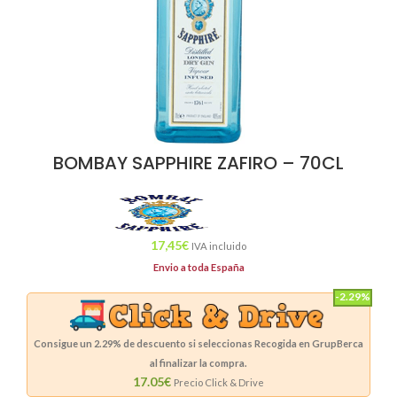
BOMBAY SAPPHIRE ZAFIRO – 70CL
17,45
€
IVA incluido
Envio a toda España
-2.29%
Consigue un
2.29%
de descuento si seleccionas Recogida en GrupBerca
al finalizar la compra.
17.05€
Precio Click & Drive