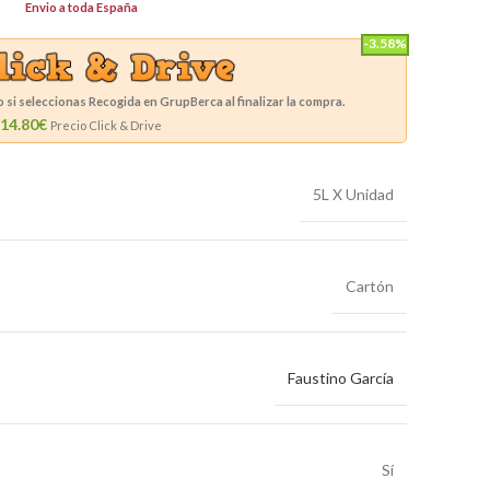
Envio a toda España
-3.58%
si seleccionas Recogida en GrupBerca al finalizar la compra.
14.80€
Precio Click & Drive
5L X Unidad
Cartón
Faustino García
Sí