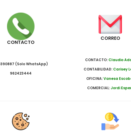
CORREO
CONTACTO
CONTACTO:
Claudio A
390887 (Solo WhatsApp)
CONTABILIDAD:
Carisey L
962423444
OFICINA:
Vanesa Escob
COMERCIAL:
Jordi Espe