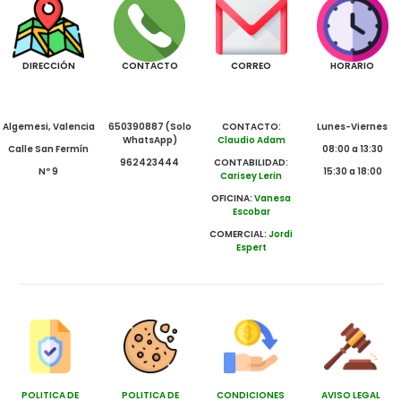
DIRECCIÓN
CONTACTO
CORREO
HORARIO
Algemesi, Valencia
650390887 (Solo
CONTACTO:
Lunes-Viernes
WhatsApp)
Claudio Adam
Calle San Fermín
08:00 a 13:30
962423444
CONTABILIDAD:
Nº 9
15:30 a 18:00
Carisey Lerin
OFICINA:
Vanesa
Escobar
COMERCIAL:
Jordi
Espert
POLITICA DE
POLITICA DE
CONDICIONES
AVISO LEGAL