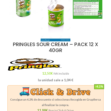
PRINGLES SOUR CREAM – PACK 12 X
40GR
12,50
€
IVA incluido
la unidad sale a
1,04
€
-4.2%
Consigue un
4.2%
de descuento si seleccionas Recogida en GrupBerca
al finalizar la compra.
11.98€
Precio Click & Drive