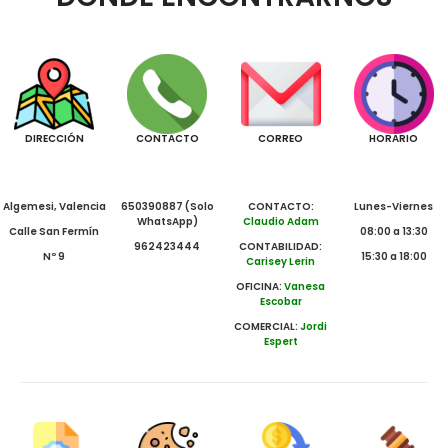
DIRECCIÓN
CONTACTO
CORREO
HORARIO
Algemesi, Valencia
650390887 (Solo
CONTACTO:
Lunes-Viernes
WhatsApp)
Claudio Adam
Calle San Fermín
08:00 a 13:30
962423444
CONTABILIDAD:
Nº 9
15:30 a 18:00
Carisey Lerin
OFICINA:
Vanesa
Escobar
COMERCIAL:
Jordi
Espert