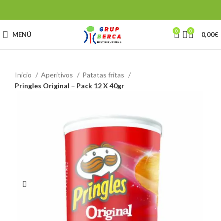
0
0
MENÚ
0,00
€
Inicio
Aperitivos
Patatas fritas
Pringles Original – Pack 12 X 40gr