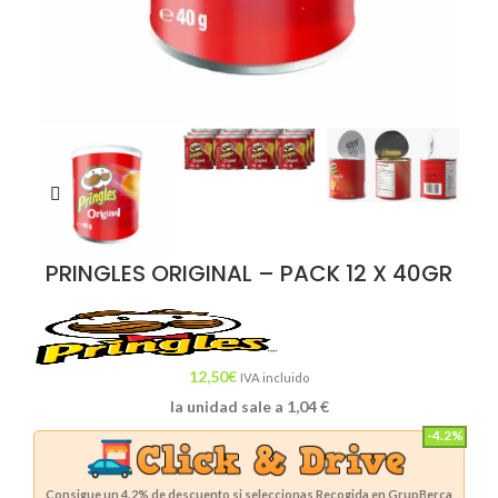
PRINGLES ORIGINAL – PACK 12 X 40GR
12,50
€
IVA incluido
la unidad sale a
1,04
€
-4.2%
Consigue un
4.2%
de descuento si seleccionas Recogida en GrupBerca