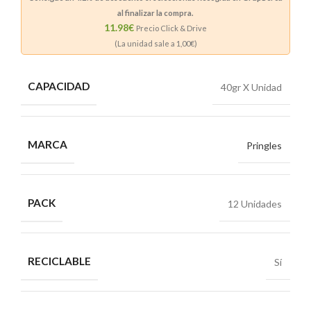
al finalizar la compra.
11.98€
Precio Click & Drive
(La unidad sale a
1,00
€)
CAPACIDAD
40gr X Unidad
MARCA
Pringles
PACK
12 Unidades
RECICLABLE
Sí