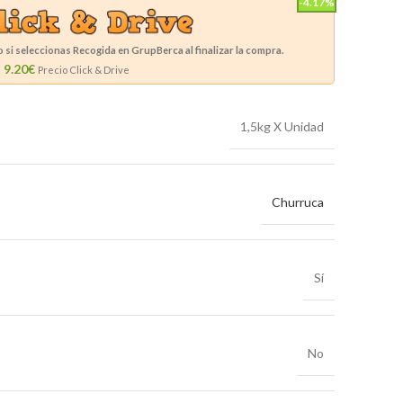
-4.17%
si seleccionas Recogida en GrupBerca al finalizar la compra.
9.20€
Precio Click & Drive
1,5kg X Unidad
Churruca
Sí
No