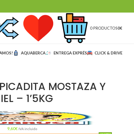
0 PRODUCTOS
0
€
MAMOS!
AQUABERCA
ENTREGA EXPRÉS
CLICK & DRIVE
PICADITA MOSTAZA Y
IEL – 1’5KG
9,60
€
IVA incluido