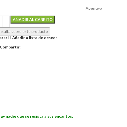
Aperitivo
Alternative:
AÑADIR AL CARRITO
sulta sobre este producto
arar
Añadir a lista de deseos
Compartir:
hay nadie que se resista a sus encantos.