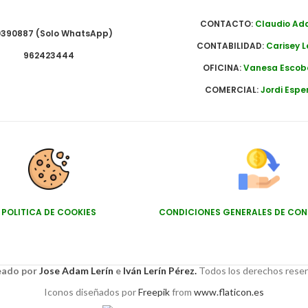
CONTACTO:
Claudio A
390887 (Solo WhatsApp)
CONTABILIDAD:
Carisey L
962423444
OFICINA:
Vanesa Escob
COMERCIAL:
Jordi Espe
POLITICA DE COOKIES
CONDICIONES GENERALES DE CO
ado por
Jose Adam Lerín
e
Iván Lerín Pérez.
Todos los derechos rese
Iconos diseñados por
Freepik
from
www.flaticon.es