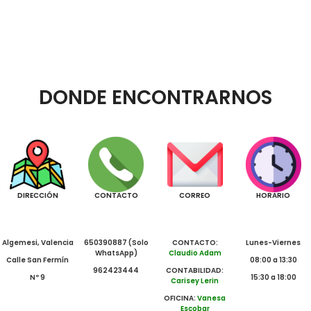
DONDE ENCONTRARNOS
DIRECCIÓN
CONTACTO
CORREO
HORARIO
Algemesi, Valencia
650390887 (Solo
CONTACTO:
Lunes-Viernes
WhatsApp)
Claudio Adam
Calle San Fermín
08:00 a 13:30
962423444
CONTABILIDAD:
Nº 9
15:30 a 18:00
Carisey Lerin
OFICINA:
Vanesa
Escobar