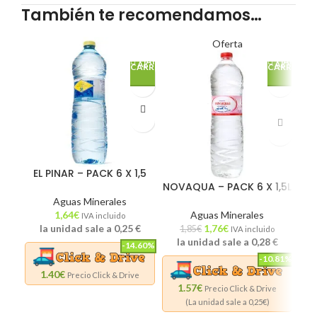
También te recomendamos…
Oferta
AÑADE
AÑADE
AL
AL
CARRITO
CARRITO
EL PINAR – PACK 6 X 1,5
NOVAQUA – PACK 6 X 1,5L
MI
Aguas Minerales
1,64
€
Aguas Minerales
IVA incluido
la unidad sale a
0,25
€
1,76
€
1,85
€
IVA incluido
la unidad sale a
0,28
€
-14.60%
-10.81%
1.40€
Precio Click & Drive
1.57€
Precio Click & Drive
(La unidad sale a
0,25
€)